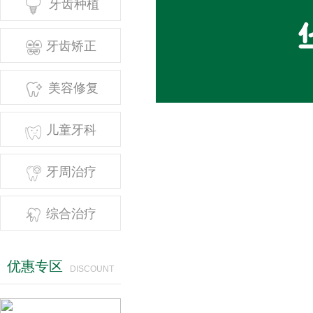

牙齿种植

牙齿矫正

美容修复
吴磊
苏盛峰

儿童牙科

牙周治疗

综合治疗
优惠专区
DISCOUNT