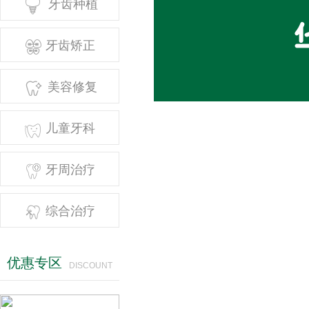

牙齿种植

牙齿矫正

美容修复
吴磊
苏盛峰

儿童牙科

牙周治疗

综合治疗
优惠专区
DISCOUNT